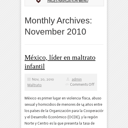
PAGES NAVIGATION MENU
Monthly Archives:
November 2010
México, líder en maltrato
infantil
Nov, 20, 2010
admin
on
Comments Off
Maltrato
México,
líder
en
México es primer lugar en violencia física, abuso
maltrato
sexual y homicidios de menores de 14 años entre
infantil
los países de la Organización para la Cooperación
y el Desarrollo Económico (OCDE), y la región
Norte y Centro es la que presenta la tasa de