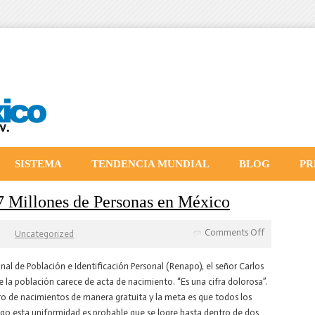
SISTEMA
TENDENCIA MUNDIAL
BLOG
PR
7 Millones de Personas en México
on
Comments Off
Uncategorized
Sin
Acta
de
nal de Población e Identificación Personal (Renapo), el señor Carlos
Nacimiento
 la población carece de acta de nacimiento. “Es una cifra dolorosa”.
7
Millones
stro de nacimientos de manera gratuita y la meta es que todos los
de
rgo esta uniformidad es probable que se logre hasta dentro de dos