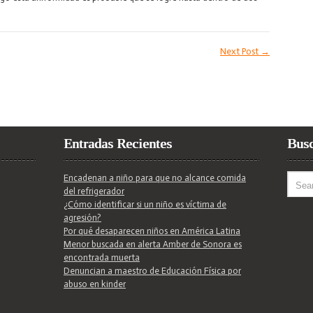
Personas
en
México
Next Post
→
Entradas Recientes
Bus
Encadenan a niño para que no alcance comida
del refrigerador
¿Cómo identificar si un niño es víctima de
agresión?
Por qué desaparecen niños en América Latina
Menor buscada en alerta Amber de Sonora es
encontrada muerta
Denuncian a maestro de Educación Física por
abuso en kinder